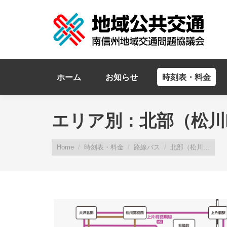
ホーム
お知らせ
時刻表・料金
エリア別：北部（松川
You are here:
Home
時刻表・料金
路線バス
北部（松川…