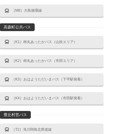
［M8］大島循環線
高森町公共バス
［K1］柿丸あったかバス（山吹エリア）
［K2］柿丸あったかバス（市田エリア）
［K3］おはようただいまバス（下平駅発着）
［K4］おはようただいまバス（市田駅発着）
豊丘村営バス
［T2］滝川阿島北県道線