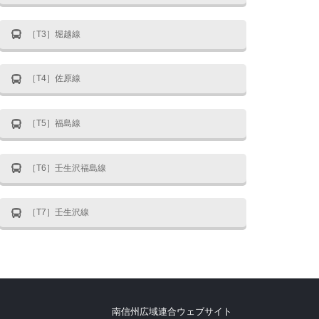
［T3］堀越線
［T4］佐原線
［T5］福島線
［T6］壬生沢福島線
［T7］壬生沢線
南信州広域連合ウェブサイト