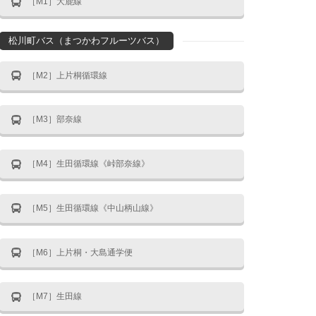
［M1］大鹿線
松川町バス（まつかわフルーツバス）
［M2］上片桐循環線
［M3］部奈線
［M4］生田循環線《峠部奈線》
［M5］生田循環線《中山柄山線》
［M6］上片桐・大島通学便
［M7］生田線