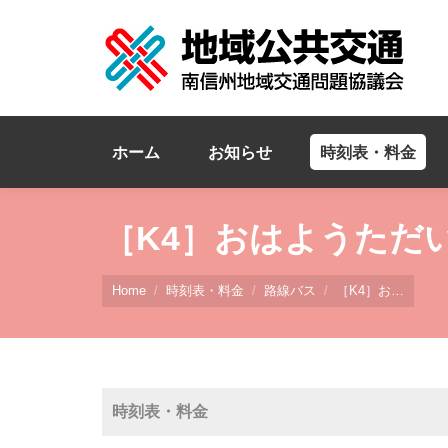
ホーム
お知らせ
時刻表・料金
［K4］おはようただ
You are here:
Home
時刻表・料金
路線バス
［K4］お…
時刻表・料金