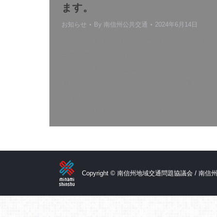
ます。
お知らせ
By
南信州公共交通
2024年6月14日
令和５年度事業報告、決算報告及び令和６
年度予算（案）、事業計画（案）等につい
て協議するため、総会を開催いたします。
協議内容及び結果については、後日資料及
び議事録をアップロードいたします。 【内
容（基本事項）】 １ 日 時…
Copyright © 南信州地域交通問題協議会 / 南信州広域連合