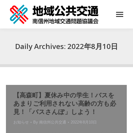
Daily Archives:
2022年8月10日
You are here:
【高森町】夏休み中の学生！バスを
あまりご利用されない高齢の方も必
見！「バスさんぽ」しよう！
お知らせ
By
南信州公共交通
2022年8月10日
高森町では町内を周遊する路線バス（地域公共交