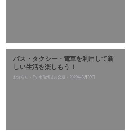
い、運行経路、ダイヤが一部変更となります。 お
間違えのないようご利用ください。 ＜豊丘村営バ
ス（20200701改正）＞ クリックすると拡大し
ます。
バス・タクシー・電車を利用して新
しい生活を楽しもう！
お知らせ
By
南信州公共交通
2020年6月30日
各交通事業者さんのほうで取り組んでいる公共交
通の新型コロナウィルス感染症対策を紹介しま
す。 不安を払しょくし、これまで公共交通を利用
していたみなさまが戻ってきてもらうことが、大
事な取り組みであると考えています。 A4サイ…