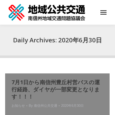
Daily Archives:
2020年6月30日
You are here:
7月1日から南信州豊丘村営バスの運
行経路、ダイヤが一部変更となりま
す！！！
お知らせ
By
南信州公共交通
2020年6月30日
7・1から南信州豊丘村営バスが道路改良工事に伴