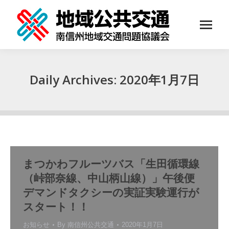
Daily Archives:
2020年1月7日
You are here:
まつかわフルーツバス「生田循環線
（峠部奈線、中山柄山線）」午後便
デマンドタクシーの実証実験運行が
スタート！！
お知らせ
By
南信州公共交通
2020年1月7日