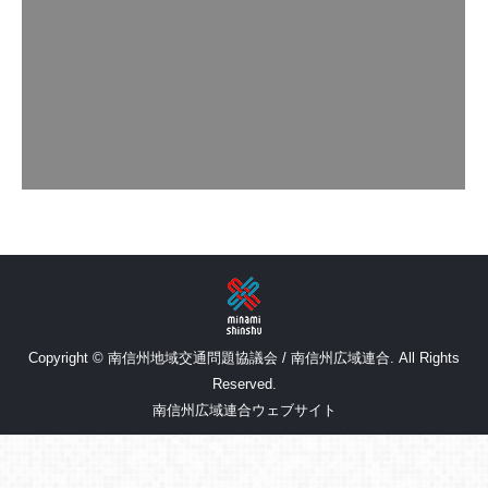
1/6から南信州松川町のまつかわフルーツバス
「生田循環線（峠部奈線、中山柄山線）」の午後
便がデマンドタクシーに変わる実証実験運行を行
っています！ 行きは停留所まで、帰りは家の近く
まで送迎といった利用ができます。とても便利…
Copyright © 南信州地域交通問題協議会 / 南信州広域連合. All Rights
Reserved.
南信州広域連合ウェブサイト