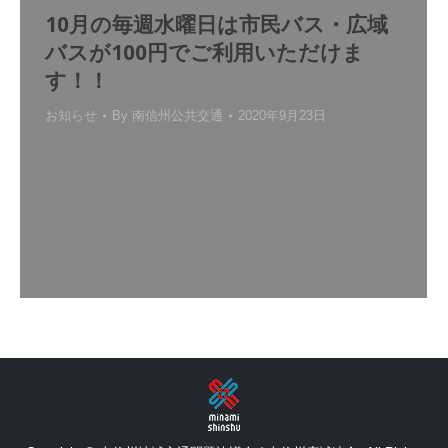
10月の毎週水曜日は市民バス・広域
バスが100円でご利用いただけま
す！！
お知らせ
By
南信州公共交通
2020年9月23日
令和2年10月の毎週水曜日、”秋の公共交通の日”を
実施します。 10月7日（水）、14日（水）、21日
（水）、28日（水）に市民バス循環線、大休線、
久堅線、千代線、三穂線の５路線。広域バス駒場
線、阿島線、遠山郷線、平岡線…