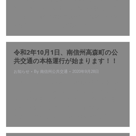
28日（月）の始発列車から全線での運転を再開し
ました。 1.運転再開区間 飯田線 水窪駅～平岡駅
※特急「ワイドビュー伊那路」に…
令和2年10月1日、南信州高森町の公
共交通の本格運行が始まります！！
お知らせ
By
南信州公共交通
2020年9月28日
10月1日（木）から南信州高森町の公共交通バス
「柿丸あったかバス」と「おはようただいまバ
ス」が本格運行を開始します。 1年間の実証運行
を踏まえ見直しを行い、新たな運行をスタートし
ます！ 「柿丸あったかバス」は通院やお買い…