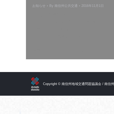
お知らせ
By
南信州公共交通
2016年11月1日
ＪＲ飯田線鼎踏切付近でのガス管敷設工事
に伴い市立病院経由駒場線、遠山郷線の一
部便において迂回運行を行います。また、
これに伴い「鼎駅前」バス停は休止となり
ますのでご承知願います。 長期間に渡りご
迷惑をお掛けしますがご理解ご…
Copyright © 南信州地域交通問題協議会 / 南信州広域連合