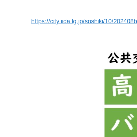
https://
city.iida.lg.jp/soshiki/10/202
408b