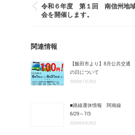
令和６年度 第１回 南信州地
Previous
会を開催します。
post:
関連情報
【飯田市より】8月公共交通
の日について
2026年7月28日
■路線運休情報 阿南線
6/29～7/3
2026年6月26日