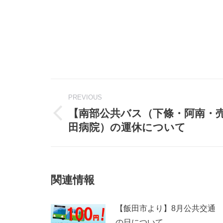
Post
navigation
PREVIOUS
【南部公共バス（下條・阿南・
Previous
田病院）の運休について
post:
関連情報
【飯田市より】8月公共交通
の日について