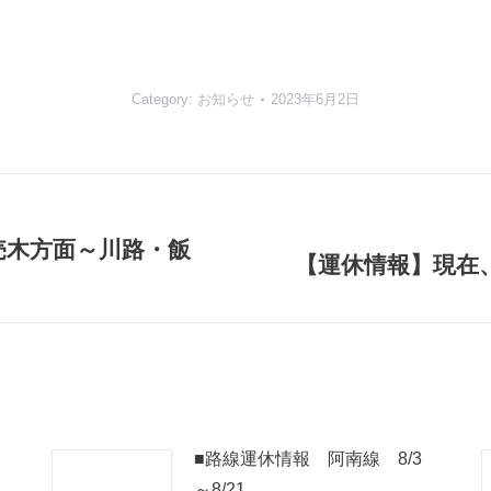
Category:
お知らせ
2023年6月2日
売木方面～川路・飯
【運休情報】現在
Next
post:
■路線運休情報 阿南線 8/3
～8/21