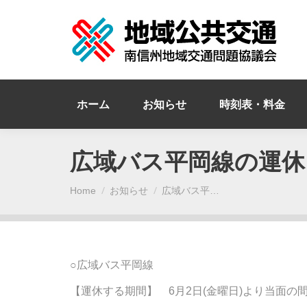
ホーム
お知らせ
時刻表・料金
広域バス平岡線の運休
You are here:
Home
お知らせ
広域バス平…
○広域バス平岡線
【運休する期間】 6月2日(金曜日)より当面の