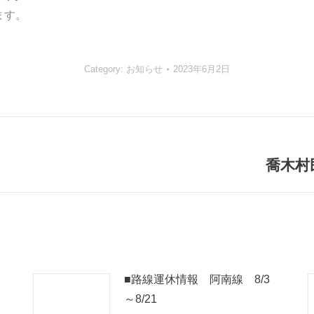
ます。
Category:
お知らせ
2023年6月2日
喬木村
Next
post:
■路線運休情報 阿南線 8/3
～8/21