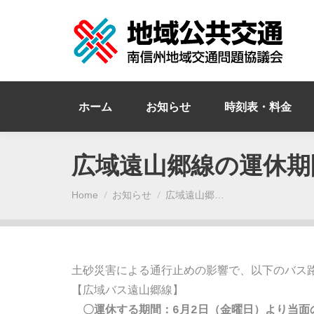
ホーム
お知らせ
時刻表・料金
広域遠山郷線の運休期
You are here:
Home
お知らせ
広域遠山郷…
土砂災害による通行止めの影響で、以下のバス路
【広域バス遠山郷線】

〇運休する期間：6月2日（金曜日）より当面