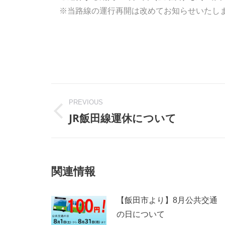
　※当路線の運行再開は改めてお知らせいたし
Post
navigation
PREVIOUS
JR飯田線運休について
Previous
post:
関連情報
【飯田市より】8月公共交通
の日について