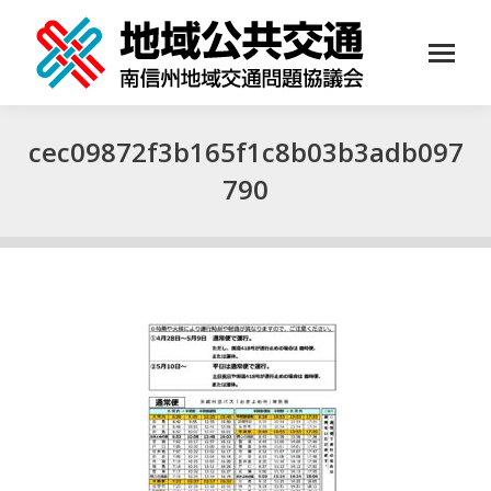
cec09872f3b165f1c8b03b3adb097
790
You are here: